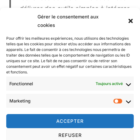
délivrer des outils simples à intégrer
Gérer le consentement aux
sur et en dehors du tapis.
cookies
Pour offrir les meilleures expériences, nous utilisons des technologies
telles que les cookies pour stocker et/ou accéder aux informations des
appareils. Le fait de consentir à ces technologies nous permettra de
traiter des données telles que le comportement de navigation ou les ID
uniques sur ce site. Le fait de ne pas consentir ou de retirer son
consentement peut avoir un effet négatif sur certaines caractéristiques
et fonctions.
Fonctionnel
Toujours activé
Marketing
Market
ET AUSSI…
ACCEPTER
Politique de cookies (UE)
REFUSER