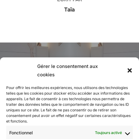
Taïa
Navigation
de
Previous
Previous
Gérer le consentement aux
l’article
Programme à Paris, aux Lilas,
cookies
retraites hiver en Normandie,
Pour offrir les meilleures expériences, nous utilisons des technologies
telles que les cookies pour stocker et/ou accéder aux informations des
printemps en Suisse, atelier yoga
appareils. Le fait de consentir à ces technologies nous permettra de
et massage thaï.
traiter des données telles que le comportement de navigation ou les ID
uniques sur ce site. Le fait de ne pas consentir ou de retirer son
consentement peut avoir un effet négatif sur certaines caractéristiques
et fonctions.
Fonctionnel
Toujours activé