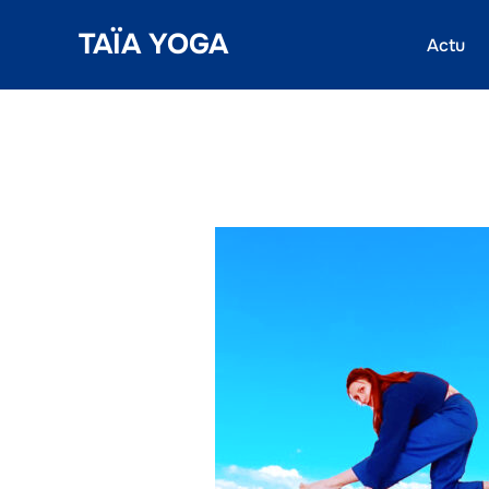
Aller
TAÏA YOGA
Actu
au
contenu