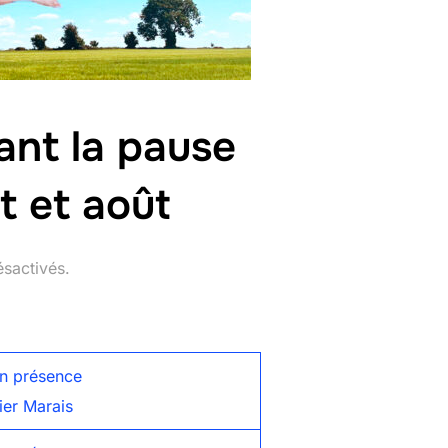
ant la pause
t et août
sactivés.
en présence
lier Marais