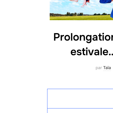
Prolongatio
estivale
par
Taïa