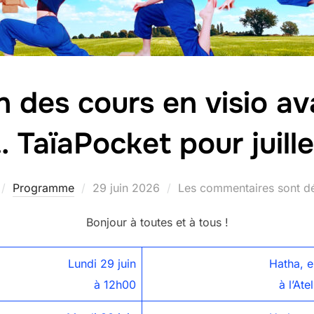
n des cours en visio av
… TaïaPocket pour juille
Publié
Programme
29 juin 2026
Les commentaires sont dé
le
Bonjour à toutes et à tous !
Lundi 29 juin
Hatha, 
à 12h00
à l’Ate