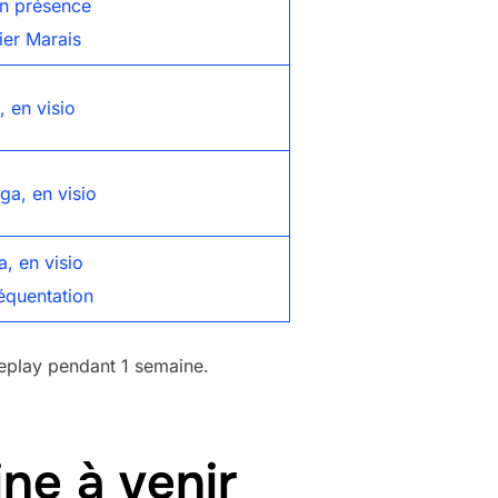
en présence
lier Marais
, en visio
a, en visio
a, en visio
réquentation
 Replay pendant 1 semaine.
ne à venir