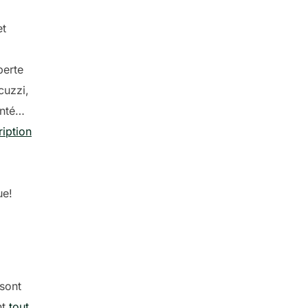
et
perte
cuzzi,
onté…
ription
ue!
 sont
nt
tout