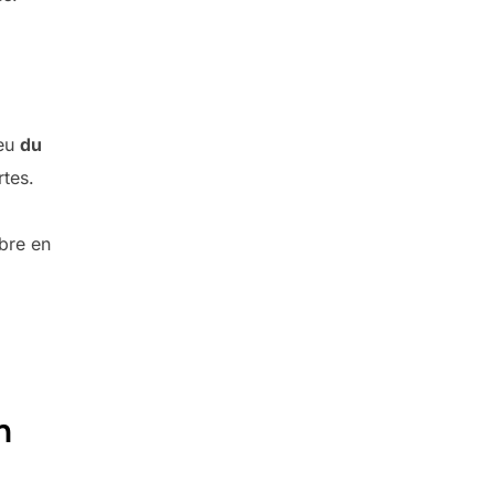
ieu
du
tes.
bre en
n