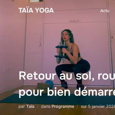
Aller
TAÏA YOGA
Actu
au
contenu
Retour au sol, ro
pour bien démarre
Publié
par
Taïa
dans
Programme
sur
5 janvier 202
le