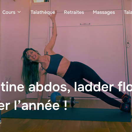
Cours
Taïathèque
Retraites
Massages
Taï
utine abdos, ladder f
r l’année !
6