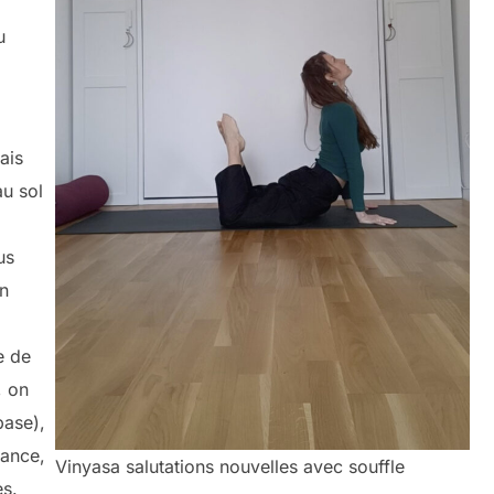
u
ais
au sol
us
en
e de
, on
base),
éance,
Vinyasa salutations nouvelles avec souffle
es.