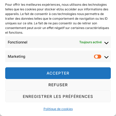
Pour offrir les meilleures expériences, nous utilisons des technologies
telles que les cookies pour stocker et/ou accéder aux informations des
appareils. Le fait de consentir à ces technologies nous permettra de
traiter des données telles que le comportement de navigation ou les ID
uniques sur ce site. Le fait de ne pas consentir ou de retirer son
consentement peut avoir un effet négatif sur certaines caractéristiques
et fonctions.
Fonctionnel
Toujours activé
Marketing
Market
Du 13 au 19 mars 2023
ACCEPTER
Publié
par
Taïa
Programme
13 mars 2023
Les
REFUSER
le
commentaires sont désactivés.
ENREGISTRER LES PRÉFÉRENCES
Bonjour à toutes et tous, voici le programme des
Politique de cookies
prochains jours et semaines.