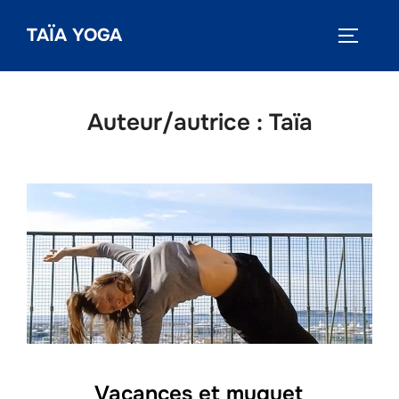
Aller
TAÏA YOGA
au
PERMUT
contenu
Auteur/autrice :
Taïa
Vacances et muguet