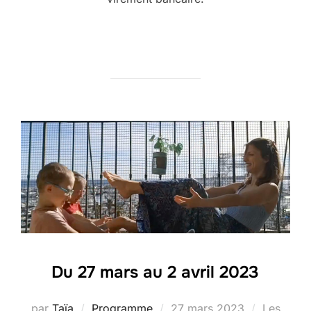
Du 27 mars au 2 avril 2023
Publié
par
Taïa
Programme
27 mars 2023
Les