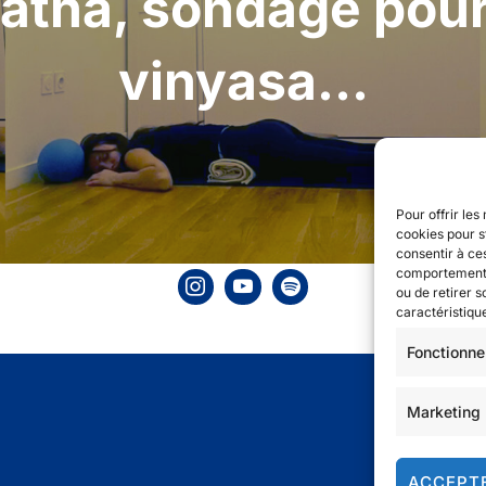
atha, sondage pour 
vinyasa…
Pour offrir les
cookies pour s
consentir à ce
comportement d
ou de retirer 
caractéristique
Fonctionne
Marketing
ACCEPT