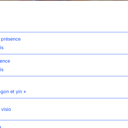
n présence
is
sence
is
o
gon et yin »
visio
a