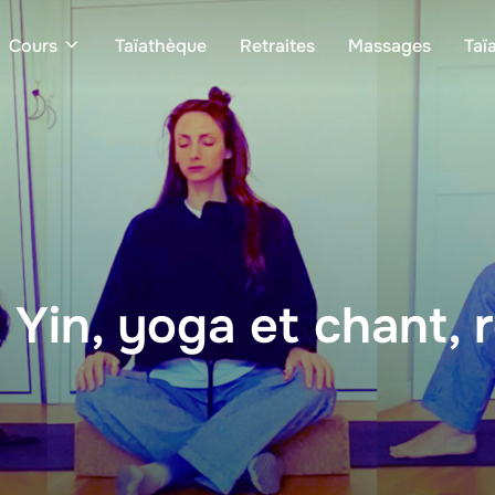
Cours
Taïathèque
Retraites
Massages
Taï
in, yoga et chant, re